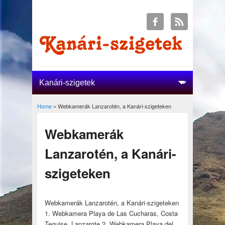
Home
» Webkamerák Lanzarotén, a Kanári-szigeteken
You are here
Webkamerák
Lanzarotén, a Kanári-
szigeteken
Webkamerák Lanzarotén, a Kanári-szigeteken
1. Webkamera Playa de Las Cucharas, Costa
Teguise, Lanzarote 2. Webkamera Playa del