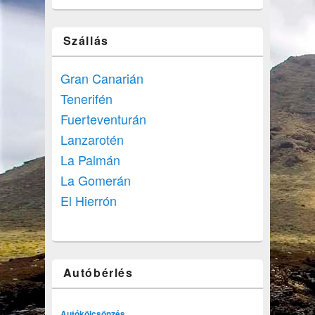
Szállás
Gran Canarián
Tenerifén
Fuerteventurán
Lanzarotén
La Palmán
La Gomerán
El Hierrón
Autóbérlés
Autókölcsönzés