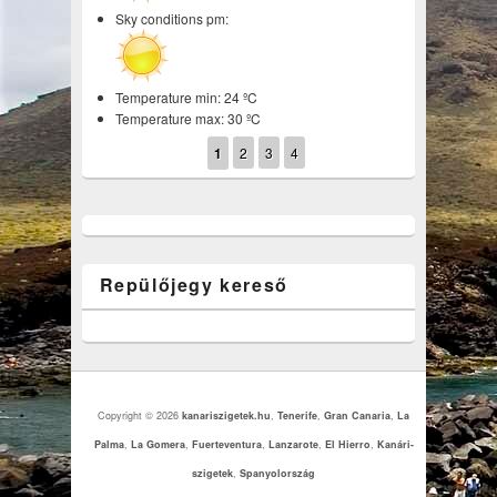
Sky conditions pm:
Temperature min: 24 ºC
Temperature max: 30 ºC
1
2
3
4
Repülőjegy kereső
Copyright © 2026
kanariszigetek.hu
,
Tenerife
,
Gran Canaria
,
La
Palma
,
La Gomera
,
Fuerteventura
,
Lanzarote
,
El Hierro
,
Kanári-
szigetek
,
Spanyolország