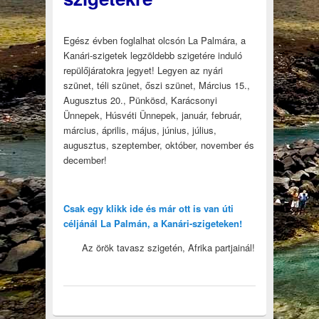
Egész évben foglalhat olcsón La Palmára, a
Kanári-szigetek legzöldebb szigetére induló
repülőjáratokra jegyet! Legyen az nyári
szünet, téli szünet, őszi szünet, Március 15.,
Augusztus 20., Pünkösd, Karácsonyi
Ünnepek, Húsvéti Ünnepek, január, február,
március, április, május, június, július,
augusztus, szeptember, október, november és
december!
Csak egy klikk ide és már ott is van úti
céljánál La Palmán, a Kanári-szigeteken!
Az örök tavasz szigetén, Afrika partjainál!