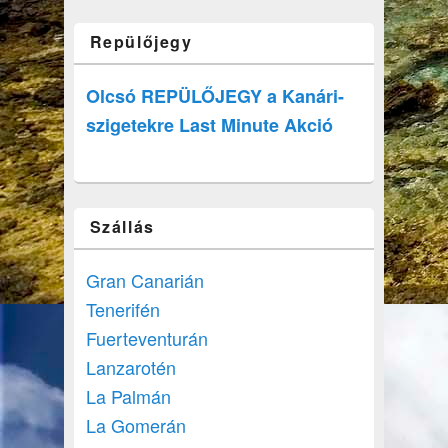
Repülőjegy
Olcsó REPÜLŐJEGY a Kanári-
szigetekre Last Minute Akció
Szállás
Gran Canarián
Tenerifén
Fuerteventurán
Lanzarotén
La Palmán
La Gomerán