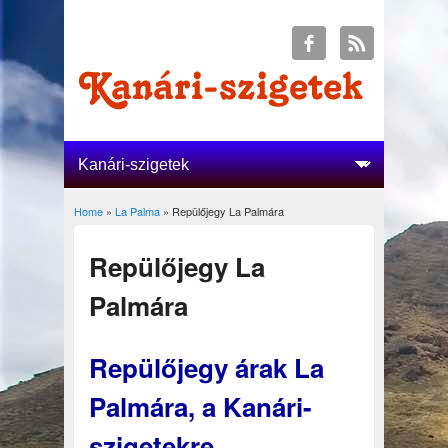
Home
»
La Palma
» Repülőjegy La Palmára
You are here
Repülőjegy La
Palmára
Repülőjegy árak La
Palmára, a Kanári-
szigetekre