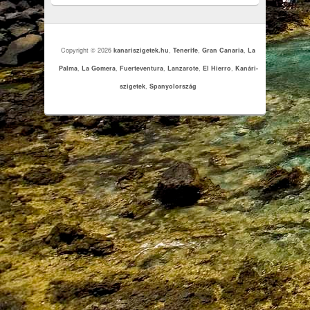
Copyright © 2026
kanariszigetek.hu
,
Tenerife
,
Gran Canaria
,
La
Palma
,
La Gomera
,
Fuerteventura
,
Lanzarote
,
El Hierro
,
Kanári-
szigetek
,
Spanyolország