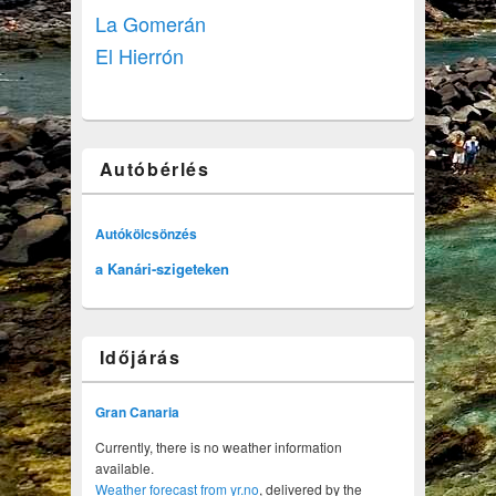
La Gomerán
El Hierrón
Autóbérlés
Autókölcsönzés
a Kanári-szigeteken
Időjárás
Gran Canaria
Currently, there is no weather information
available.
Weather forecast from yr.no
, delivered by the