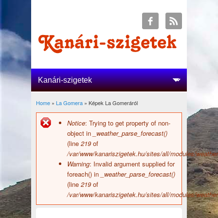
Home
»
La Gomera
» Képek La Gomeráról
You are here
Notice
: Trying to get property of non-
Error message
object in
_weather_parse_forecast()
(line
219
of
/var/www/kanariszigetek.hu/sites/all/modules/weather
Warning
: Invalid argument supplied for
foreach() in
_weather_parse_forecast()
(line
219
of
/var/www/kanariszigetek.hu/sites/all/modules/weather