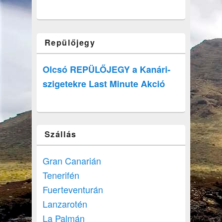
Repülőjegy
Olcsó REPÜLŐJEGY a Kanári-
szigetekre Last Minute Akció
Szállás
Gran Canarián
Tenerifén
Fuerteventurán
Lanzarotén
La Palmán