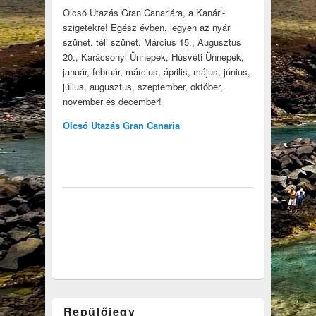
Olcsó Utazás Gran Canariára, a Kanári-
szigetekre! Egész évben, legyen az nyári
szünet, téli szünet, Március 15., Augusztus
20., Karácsonyi Ünnepek, Húsvéti Ünnepek,
január, február, március, április, május, június,
július, augusztus, szeptember, október,
november és december!
Olcsó Utazás Gran Canaria
Repülőjegy