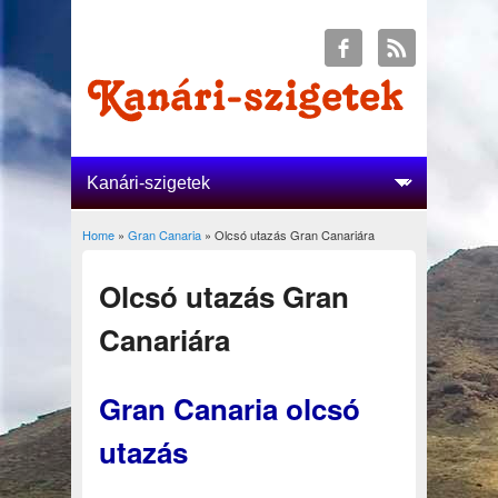
Home
»
Gran Canaria
» Olcsó utazás Gran Canariára
You are here
Olcsó utazás Gran
Canariára
Gran Canaria olcsó
utazás