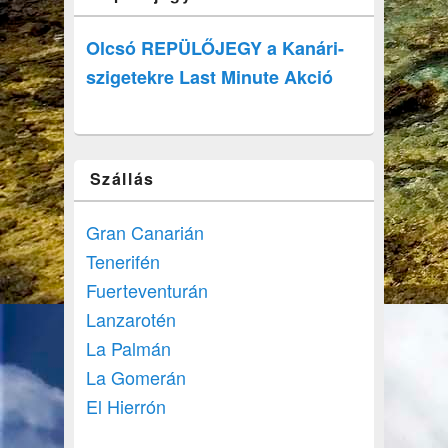
Olcsó REPÜLŐJEGY a Kanári-
szigetekre Last Minute Akció
Szállás
Gran Canarián
Tenerifén
Fuerteventurán
Lanzarotén
La Palmán
La Gomerán
El Hierrón