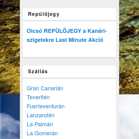
Repülőjegy
Olcsó REPÜLŐJEGY a Kanári-
szigetekre Last Minute Akció
Szállás
Gran Canarián
Tenerifén
Fuerteventurán
Lanzarotén
La Palmán
La Gomerán