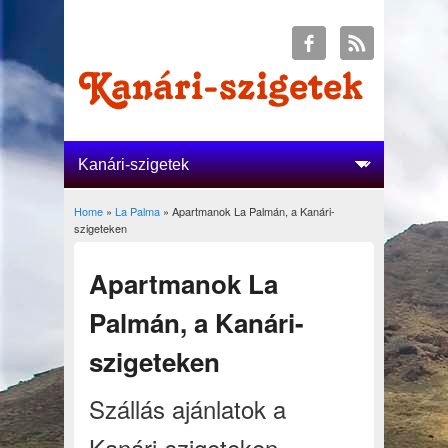
Home
»
La Palma
» Apartmanok La Palmán, a Kanári-
You are here
szigeteken
Apartmanok La
Palmán, a Kanári-
szigeteken
Szállás ajánlatok a
Kanári-szigeteken