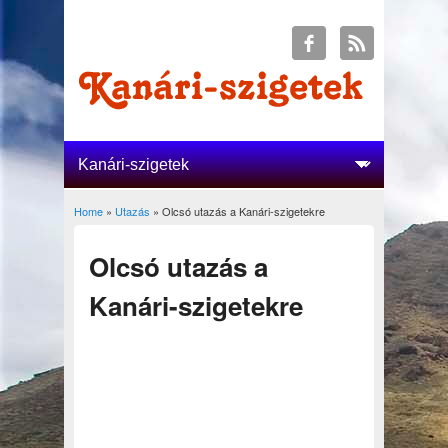
Home
»
Utazás
» Olcsó utazás a Kanári-szigetekre
You are here
Olcsó utazás a
Kanári-szigetekre