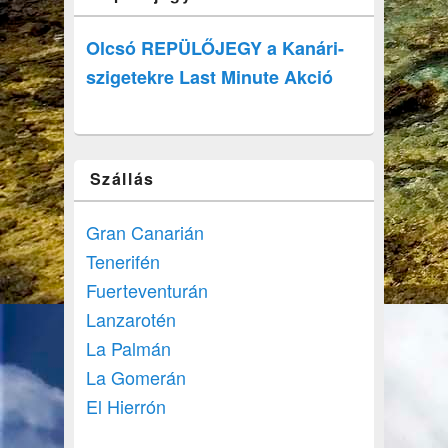
Olcsó REPÜLŐJEGY a Kanári-
szigetekre Last Minute Akció
Szállás
Gran Canarián
Tenerifén
Fuerteventurán
Lanzarotén
La Palmán
La Gomerán
El Hierrón