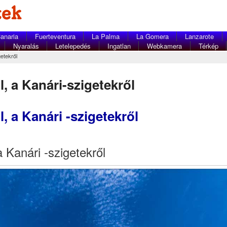
anaria
Fuerteventura
La Palma
La Gomera
Lanzarote
Nyaralás
Letelepedés
Ingatlan
Webkamera
Térkép
etekről
, a Kanári-szigetekről
, a Kanári -szigetekről
a Kanári -szigetekről