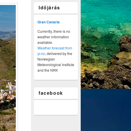
Időjárás
Gran Canaria
Currently, there is no
weather information
available.
Weather forecast from
yr.no
, delivered by the
Norwegian
Meteorological Institute
and the NRK
facebook