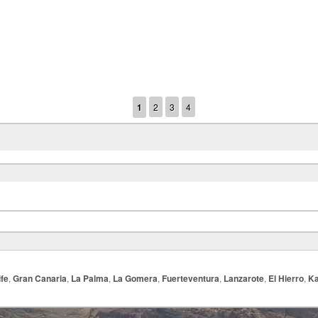
1
2
3
4
ife
,
Gran Canaria
,
La Palma
,
La Gomera
,
Fuerteventura
,
Lanzarote
,
El Hierro
,
Ka