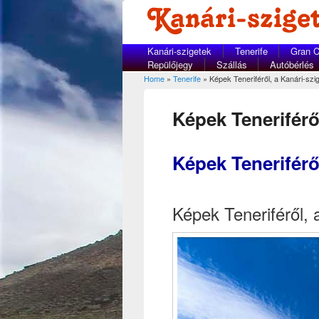
Kanári-szigetek
Tenerife
Gran C
Repülőjegy
Szállás
Autóbérlés
Home
»
Tenerife
» Képek Teneriféről, a Kanári-szig
You are here
Képek Teneriféről
Képek Teneriféről
Képek Teneriféről, 