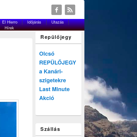
El Hierro
Időjárás
Utazás
Hírek
Repülőjegy
Olcsó
REPÜLŐJEGY
a Kanári-
szigetekre
Last Minute
Akció
Szállás