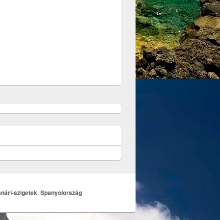
nári-szigetek
,
Spanyolország