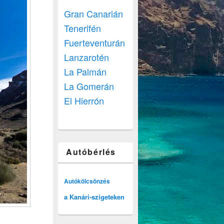
Gran Canarián
Tenerifén
Fuerteventurán
Lanzarotén
La Palmán
La Gomerán
El Hierrón
Autóbérlés
Autókölcsönzés
a Kanári-szigeteken