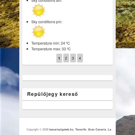
Sky conditions am:
Sky conditions pm:
Temperature min: 24 ºC
Temperature max: 33 ºC
1
2
3
4
Repülőjegy kereső
Copyright © 2026
kanariszigetek.hu
,
Tenerife
,
Gran Canaria
,
La