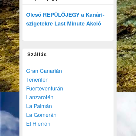
Olcsó REPÜLŐJEGY a Kanári-
szigetekre Last Minute Akció
Szállás
Gran Canarián
Tenerifén
Fuerteventurán
Lanzarotén
La Palmán
La Gomerán
El Hierrón