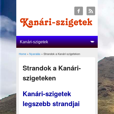
Home
»
Nyaralás
» Strandok a Kanári-szigeteken
You are here
Strandok a Kanári-
szigeteken
Kanári-szigetek
legszebb strandjai