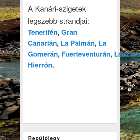
A Kanári-szigetek
legszebb strandjai:
Tenerifén
,
Gran
Canarián
,
La Palmán
,
La
Gomerán
,
Fuerteventurán
,
Lanzaro
Hierrón
.
Repülőjegy