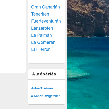
Gran Canarián
Tenerifén
Fuerteventurán
Lanzarotén
La Palmán
La Gomerán
El Hierrón
Autóbérlés
Autókölcsönzés
a Kanári-szigeteken