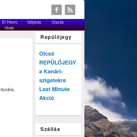
El Hierro
Időjárás
Utazás
Hírek
Repülőjegy
Olcsó
REPÜLŐJEGY
a Kanári-
szigetekre
Last Minute
nturára,
Akció
Szállás