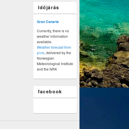
Időjárás
Gran Canaria
Currently, there is no
weather information
available.
Weather forecast from
yr.no
, delivered by the
Norwegian
Meteorological Institute
and the NRK
facebook