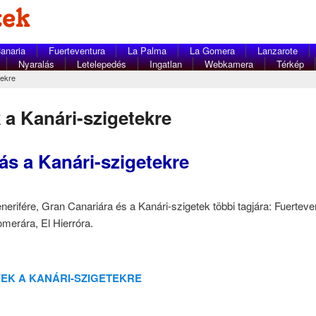
anaria
Fuerteventura
La Palma
La Gomera
Lanzarote
Nyaralás
Letelepedés
Ingatlan
Webkamera
Térkép
tekre
 a Kanári-szigetekre
ás a Kanári-szigetekre
nerifére, Gran Canariára és a Kanári-szigetek többi tagjára: Fuerteve
merára, El Hierróra.
EK A KANÁRI-SZIGETEKRE