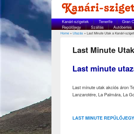
Kanári-szigetek
Tenerife
Gran C
Repülőjegy
Szállás
Autóbérlés
Home
»
Utazás
» Last Minute Utak a Kanári-szige
You are here
Last Minute Utak
Last minute utaz
Last minute utak akciós áron Te
Lanzarotére, La Palmára, La Go
LAST MINUTE REPŰLŐJEGY