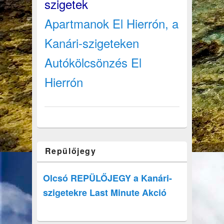
szigetek
Apartmanok El Hierrón, a
Kanári-szigeteken
Autókölcsönzés El
Hierrón
Repülőjegy
Olcsó REPÜLŐJEGY a Kanári-
szigetekre Last Minute Akció