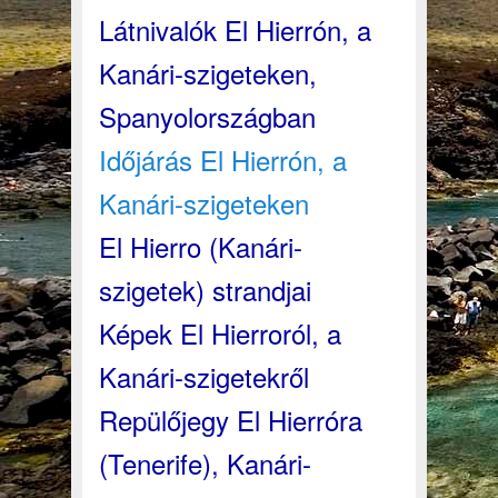
Látnivalók El Hierrón, a
Kanári-szigeteken,
Spanyolországban
Időjárás El Hierrón, a
Kanári-szigeteken
El Hierro (Kanári-
szigetek) strandjai
Képek El Hierroról, a
Kanári-szigetekről
Repülőjegy El Hierróra
(Tenerife), Kanári-