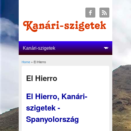
Home
» El Hierro
You are here
El Hierro
El Hierro, Kanári-
szigetek -
Spanyolország