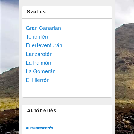
Szállás
Gran Canarián
Tenerifén
Fuerteventurán
Lanzarotén
La Palmán
La Gomerán
El Hierrón
Autóbérlés
Autókölcsönzés