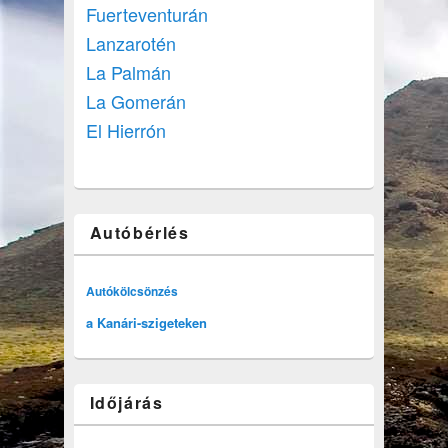
Fuerteventurán
Lanzarotén
La Palmán
La Gomerán
El Hierrón
Autóbérlés
Autókölcsönzés
a Kanári-szigeteken
Időjárás