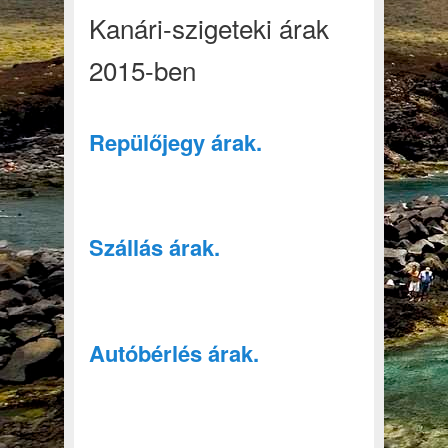
Kanári-szigeteki árak
2015-ben
Repülőjegy árak.
Szállás árak.
Autóbérlés árak.