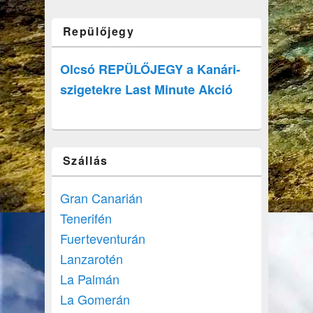
Repülőjegy
Olcsó REPÜLŐJEGY a Kanári-
szigetekre Last Minute Akció
Szállás
Gran Canarián
Tenerifén
Fuerteventurán
Lanzarotén
La Palmán
La Gomerán