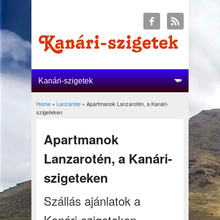
Home
»
Lanzarote
» Apartmanok Lanzarotén, a Kanári-
You are here
szigeteken
Apartmanok
Lanzarotén, a Kanári-
szigeteken
Szállás ajánlatok a
Kanári-szigeteken