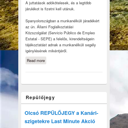
A juttatások adókötelesek, és a legtöbb
járulékot is fizetni kell utánuk.
Spanyolországban a munkanélküli járadékért
az ún. Állami Foglalkoztatási
Közszolgálat (Servicio Público de Empleo
Estatal - SEPE) a felelős, kirendeltségein
tájékoztatást adnak a munkanélküli segély
igénylésének mikéntjéről.
Read more
about Munkavállalás a Kanári-
szigeteken, Spanyolországban
Repülőjegy
Olcsó REPÜLŐJEGY a Kanári-
szigetekre Last Minute Akció