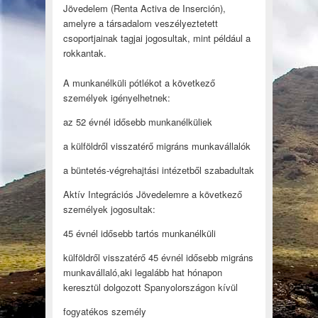
Jövedelem (Renta Activa de Inserción),
amelyre a társadalom veszélyeztetett
csoportjainak tagjai jogosultak, mint például a
rokkantak.
A munkanélküli pótlékot a következő
személyek igényelhetnek:
az 52 évnél idősebb munkanélküliek
a külföldről visszatérő migráns munkavállalók
a büntetés-végrehajtási intézetből szabadultak
Aktív Integrációs Jövedelemre a következő
személyek jogosultak:
45 évnél idősebb tartós munkanélküli
külföldről visszatérő 45 évnél idősebb migráns
munkavállaló,aki legalább hat hónapon
keresztül dolgozott Spanyolországon kívül
fogyatékos személy