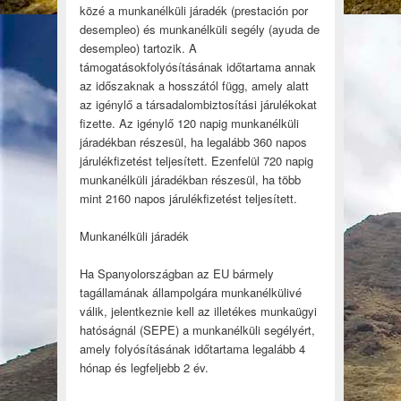
közé a munkanélküli járadék (prestación por
desempleo) és munkanélküli segély (ayuda de
desempleo) tartozik. A
támogatásokfolyósításának időtartama annak
az időszaknak a hosszától függ, amely alatt
az igénylő a társadalombiztosítási járulékokat
fizette. Az igénylő 120 napig munkanélküli
járadékban részesül, ha legalább 360 napos
járulékfizetést teljesített. Ezenfelül 720 napig
munkanélküli járadékban részesül, ha több
mint 2160 napos járulékfizetést teljesített.
Munkanélküli járadék
Ha Spanyolországban az EU bármely
tagállamának állampolgára munkanélkülivé
válik, jelentkeznie kell az illetékes munkaügyi
hatóságnál (SEPE) a munkanélküli segélyért,
amely folyósításának időtartama legalább 4
hónap és legfeljebb 2 év.