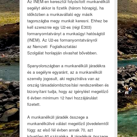
Az INEM-en keresztül folyósított munkanélküli
segélyt akkor is fizetik (három hónapig), ha
időközben a munkavállaló egy másik
tagországba megy munkát keresni. Ehhez be
kell szereznie egy U2-es (régi E303)
formanyomtatványt a munkaügyi hatóságtól
(INEM). Az U2-es formanyomtatványról
az Nemzeti Foglalkoztatási
Szolgálat honlapján olvashat bővebben.
Spanyolországban a munkanélküli járadékra
és a segélyre egyaránt, az a munkanélküli
személy jogosult, aki regisztrálva van az
ország társadalombiztosítási rendszerében és
bizonyítani tudja, hogy az igénylést megelőző
6 évben minimum 12 havi hozzájárulást
fizetett.
A munkanélküli járadék összege a
munkanélkülivé válást megelőző jövedelemtől
függ: az első fél évben annak 70, azt
követően 60 százaléka. A járadékok összege