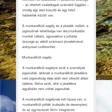
− az eltartott családtagok számától függően −
mindig egy alsó küszöb és egy felső
határérték között van.
A munkanélküli segély és a járadék mellett, a
jogosultnak lehetősége van részmunkaidős
munkát vállalni, ugyanakkor a juttatás
összege az ebből származó jövedelmével
arányosan csökkenhet.
Munkanélküli segély
A munkanélküli segélyre azok a személyek
jogosultak, akiknek a munkanélküli járadékra
való jogosultság ideje alatt nem sikerült állást
találnia, illetve azok, akik a járadékra
egyáltalán nem voltak jogosultak.
A munkanélküli segélynek két típusa van: a
munkanélküli pótlék (subsidio de desempleo)
és az úgynevezett Aktív Integrációs