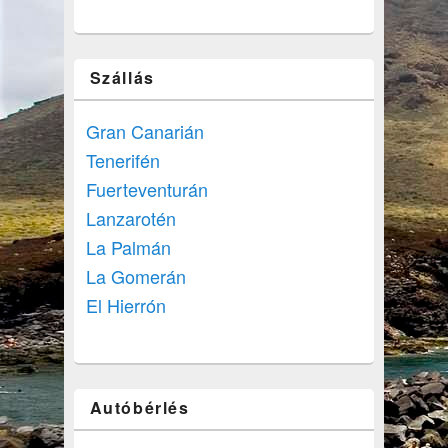
Szállás
Gran Canarián
Tenerifén
Fuerteventurán
Lanzarotén
La Palmán
La Gomerán
El Hierrón
Autóbérlés