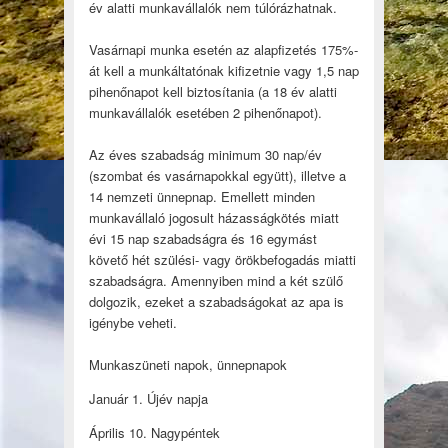
év alatti munkavállalók nem túlórázhatnak.
Vasárnapi munka esetén az alapfizetés 175%-
át kell a munkáltatónak kifizetnie vagy 1,5 nap
pihenőnapot kell biztosítania (a 18 év alatti
munkavállalók esetében 2 pihenőnapot).
Az éves szabadság minimum 30 nap/év
(szombat és vasárnapokkal együtt), illetve a
14 nemzeti ünnepnap. Emellett minden
munkavállaló jogosult házasságkötés miatt
évi 15 nap szabadságra és 16 egymást
követő hét szülési- vagy örökbefogadás miatti
szabadságra. Amennyiben mind a két szülő
dolgozik, ezeket a szabadságokat az apa is
igénybe veheti.
Munkaszüneti napok, ünnepnapok
Január 1. Újév napja
Április 10. Nagypéntek