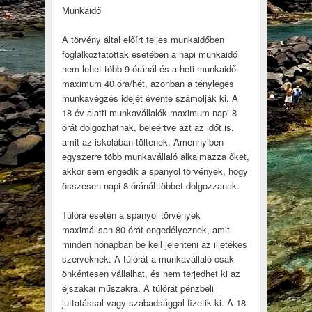
Munkaidő
A törvény által előírt teljes munkaidőben
foglalkoztatottak esetében a napi munkaidő
nem lehet több 9 óránál és a heti munkaidő
maximum 40 óra/hét, azonban a tényleges
munkavégzés idejét évente számolják ki. A
18 év alatti munkavállalók maximum napi 8
órát dolgozhatnak, beleértve azt az időt is,
amit az iskolában töltenek. Amennyiben
egyszerre több munkavállaló alkalmazza őket,
akkor sem engedik a spanyol törvények, hogy
összesen napi 8 óránál többet dolgozzanak.
Túlóra esetén a spanyol törvények
maximálisan 80 órát engedélyeznek, amit
minden hónapban be kell jelenteni az illetékes
szerveknek. A túlórát a munkavállaló csak
önkéntesen vállalhat, és nem terjedhet ki az
éjszakai műszakra. A túlórát pénzbeli
juttatással vagy szabadsággal fizetik ki. A 18