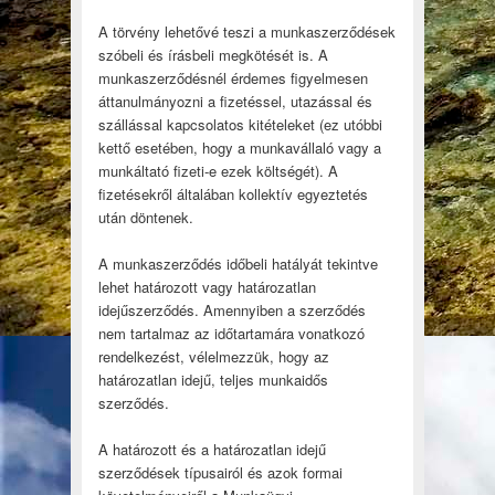
A törvény lehetővé teszi a munkaszerződések
szóbeli és írásbeli megkötését is. A
munkaszerződésnél érdemes figyelmesen
áttanulmányozni a fizetéssel, utazással és
szállással kapcsolatos kitételeket (ez utóbbi
kettő esetében, hogy a munkavállaló vagy a
munkáltató fizeti-e ezek költségét). A
fizetésekről általában kollektív egyeztetés
után döntenek.
A munkaszerződés időbeli hatályát tekintve
lehet határozott vagy határozatlan
idejűszerződés. Amennyiben a szerződés
nem tartalmaz az időtartamára vonatkozó
rendelkezést, vélelmezzük, hogy az
határozatlan idejű, teljes munkaidős
szerződés.
A határozott és a határozatlan idejű
szerződések típusairól és azok formai