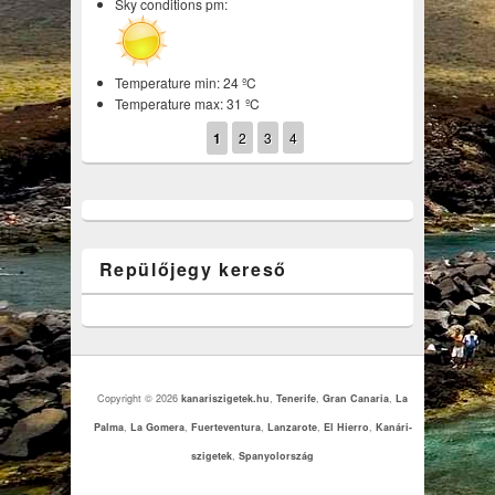
Sky conditions pm:
Temperature min: 24 ºC
Temperature max: 31 ºC
1
2
3
4
Repülőjegy kereső
Copyright © 2026
kanariszigetek.hu
,
Tenerife
,
Gran Canaria
,
La
Palma
,
La Gomera
,
Fuerteventura
,
Lanzarote
,
El Hierro
,
Kanári-
szigetek
,
Spanyolország