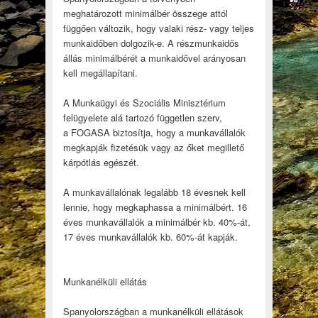
meghatározott minimálbér összege attól
függően változik, hogy valaki rész- vagy teljes
munkaidőben dolgozik-e. A részmunkaidős
állás minimálbérét a munkaidővel arányosan
kell megállapítani.
A Munkaügyi és Szociális Minisztérium
felügyelete alá tartozó független szerv,
a FOGASA biztosítja, hogy a munkavállalók
megkapják fizetésük vagy az őket megillető
kárpótlás egészét.
A munkavállalónak legalább 18 évesnek kell
lennie, hogy megkaphassa a minimálbért. 16
éves munkavállalók a minimálbér kb. 40%-át,
17 éves munkavállalók kb. 60%-át kapják.
Munkanélküli ellátás
Spanyolországban a munkanélküli ellátások