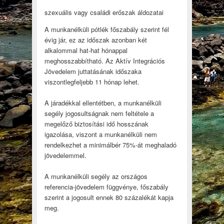
szexuális vagy családi erőszak áldozatai
A munkanélküli pótlék főszabály szerint fél
évig jár, ez az időszak azonban két
alkalommal hat-hat hónappal
meghosszabbítható. Az Aktív Integrációs
Jövedelem juttatásának időszaka
viszontlegfeljebb 11 hónap lehet.
A járadékkal ellentétben, a munkanélküli
segély jogosultságnak nem feltétele a
megelőző biztosítási idő hosszának
igazolása, viszont a munkanélküli nem
rendelkezhet a minimálbér 75%-át meghaladó
jövedelemmel.
A munkanélküli segély az országos
referencia-jövedelem függvénye, főszabály
szerint a jogosult ennek 80 százalékát kapja
meg.