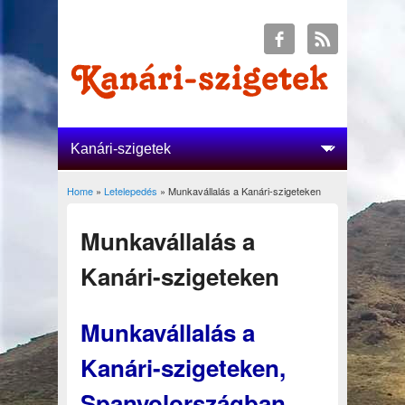
Home
»
Letelepedés
» Munkavállalás a Kanári-szigeteken
You are here
Munkavállalás a
Kanári-szigeteken
Munkavállalás a
Kanári-szigeteken,
Spanyolországban