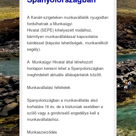
A Kanári-szigeteken munkavállalók nyugodtan
fordulhatnak a Munkaügyi
Hivatal (SEPE) kihelyezett irodáihoz,
bármilyen munkavállalással kapcsolatos
kérdéssel (képzési lehetőségek, munkanélküli
segély).
A Munkaügyi Hivatal által létrehozott
honlapon keresni lehet a Spanyolországban
meghirdetett aktuális állásajánlatok között.
Munkavállalási feltételek
Spanyolországban a munkavállalás alsó
korhatára 16 év, de a kiskorúak esetében a
szülő vagy a gondviselő engedélye kell a
munkavállaláshoz.
Munkaszerződés