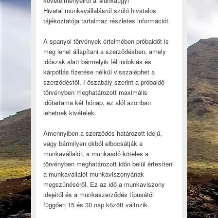
követelményeiről a Munkaügyi
Hivatal munkavállalásról szóló hivatalos
tájékoztatója tartalmaz részletes információt.
A spanyol törvények értelmében próbaidőt is
meg lehet állapítani a szerződésben, amely
időszak alatt bármelyik fél indoklás és
kárpótlás fizetése nélkül visszaléphet a
szerződéstől. Főszabály szerint a próbaidő
törvényben meghatározott maximális
időtartama két hónap, ez alól azonban
lehetnek kivételek.
Amennyiben a szerződés határozott idejű,
vagy bármilyen okból elbocsátják a
munkavállalót, a munkaadó köteles a
törvényben meghatározott időn belül értesíteni
a munkavállalót munkaviszonyának
megszűnéséről. Ez az idő a munkaviszony
idejétől és a munkaszerződés típusától
függően 15 és 30 nap között változik.