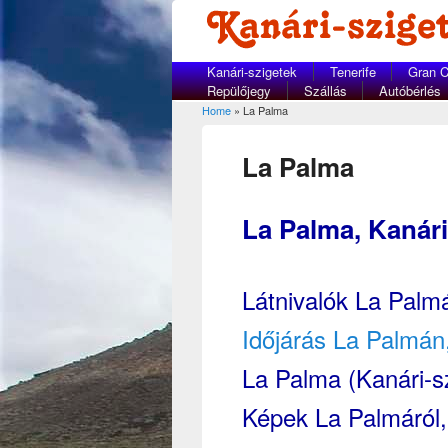
Kanári-szigetek
Tenerife
Gran C
Repülőjegy
Szállás
Autóbérlés
Home
» La Palma
You are here
La Palma
La Palma, Kanári
Látnivalók La Palm
Időjárás La Palmán
La Palma (Kanári-sz
Képek La Palmáról, 