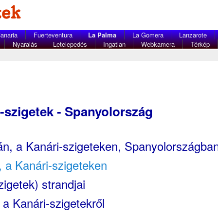
anaria
Fuerteventura
La Palma
La Gomera
Lanzarote
Nyaralás
Letelepedés
Ingatlan
Webkamera
Térkép
-szigetek - Spanyolország
án, a Kanári-szigeteken, Spanyolországba
, a Kanári-szigeteken
igetek) strandjai
a Kanári-szigetekről