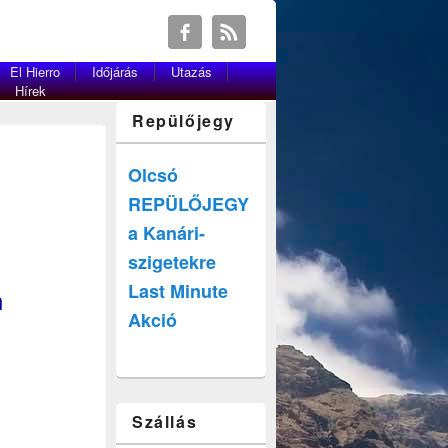
El Hierro
Időjárás
Utazás
Hírek
Repülőjegy
Olcsó
REPÜLŐJEGY
a Kanári-
szigetekre
Last Minute
n
Akció
Szállás