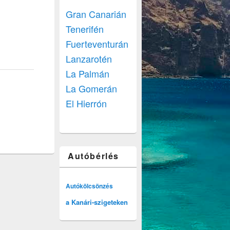
Gran Canarián
Tenerifén
Fuerteventurán
Lanzarotén
La Palmán
La Gomerán
El Hierrón
Autóbérlés
Autókölcsönzés
a Kanári-szigeteken