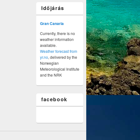
Időjárás
Gran Canaria
Currently, there is no
weather information
available.
Weather forecast from
yr.no
, delivered by the
Norwegian
Meteorological Institute
and the NRK
facebook