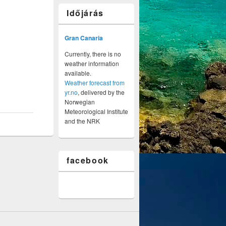
Időjárás
Gran Canaria
Currently, there is no
weather information
available.
Weather forecast from
yr.no
, delivered by the
Norwegian
Meteorological Institute
and the NRK
facebook