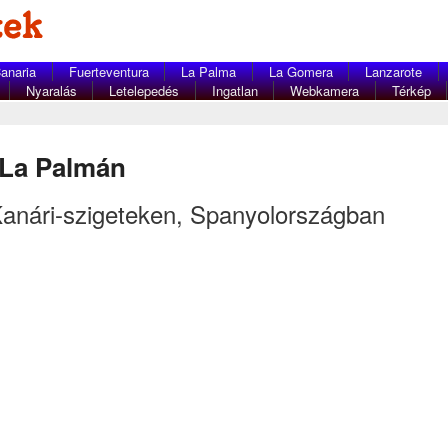
anaria
Fuerteventura
La Palma
La Gomera
Lanzarote
Nyaralás
Letelepedés
Ingatlan
Webkamera
Térkép
 La Palmán
anári-szigeteken, Spanyolországban