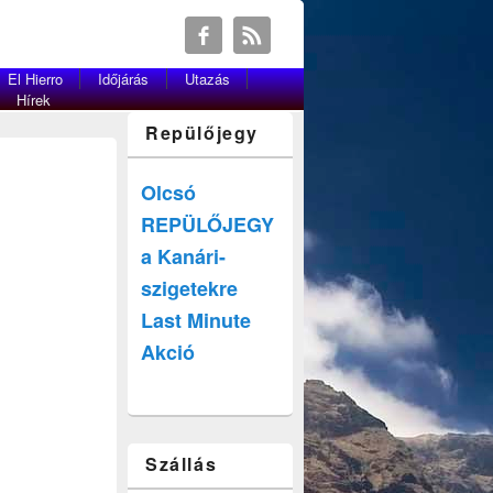
El Hierro
Időjárás
Utazás
Hírek
Repülőjegy
Olcsó
REPÜLŐJEGY
a Kanári-
szigetekre
Last Minute
Akció
Szállás