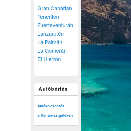
Gran Canarián
Tenerifén
Fuerteventurán
Lanzarotén
La Palmán
La Gomerán
El Hierrón
Autóbérlés
Autókölcsönzés
a Kanári-szigeteken