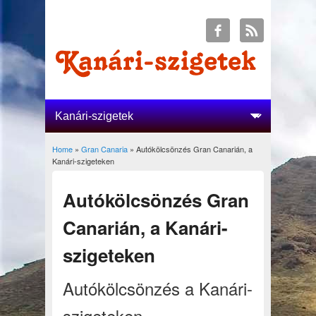
Home
»
Gran Canaria
» Autókölcsönzés Gran Canarián, a
You are here
Kanári-szigeteken
Autókölcsönzés Gran
Canarián, a Kanári-
szigeteken
Autókölcsönzés a Kanári-
szigeteken,