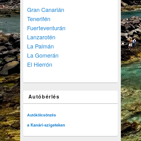
Gran Canarián
Tenerifén
Fuerteventurán
Lanzarotén
La Palmán
La Gomerán
El Hierrón
Autóbérlés
Autókölcsönzés
a Kanári-szigeteken