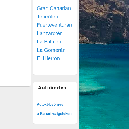
Gran Canarián
Tenerifén
Fuerteventurán
Lanzarotén
La Palmán
La Gomerán
El Hierrón
Autóbérlés
Autókölcsönzés
a Kanári-szigeteken