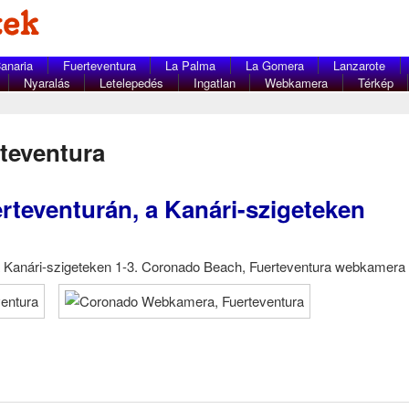
anaria
Fuerteventura
La Palma
La Gomera
Lanzarote
Nyaralás
Letelepedés
Ingatlan
Webkamera
Térkép
teventura
teventurán, a Kanári-szigeteken
 Kanári-szigeteken 1-3. Coronado Beach, Fuerteventura webkamera