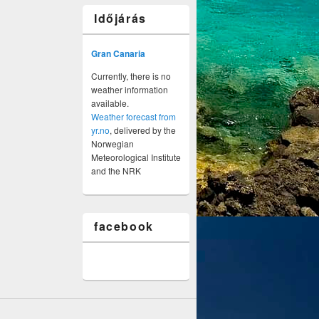
Időjárás
Gran Canaria
Currently, there is no
weather information
available.
Weather forecast from
yr.no
, delivered by the
Norwegian
Meteorological Institute
and the NRK
facebook