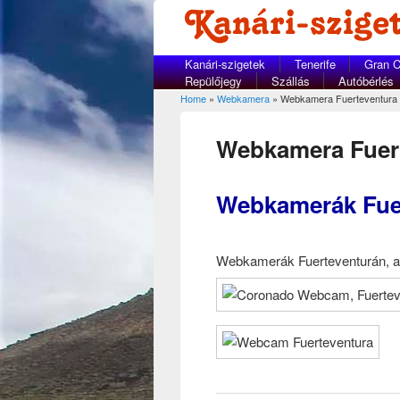
Kanári-szigetek
Tenerife
Gran C
Repülőjegy
Szállás
Autóbérlés
Home
»
Webkamera
» Webkamera Fuerteventura
You are here
Webkamera Fuer
Webkamerák Fuer
Webkamerák Fuerteventurán, a