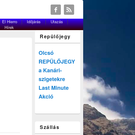
El Hierro
Időjárás
Utazás
Hírek
Repülőjegy
Olcsó
REPÜLŐJEGY
a Kanári-
szigetekre
Last Minute
Akció
Szállás