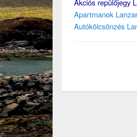
Akciós repülőjegy L
Apartmanok Lanzaro
Autókölcsönzés La