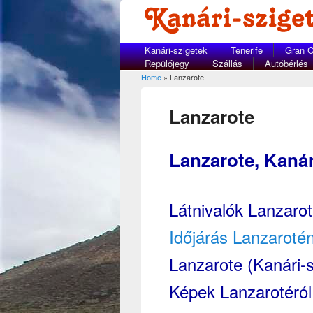
Kanári-szigetek
Tenerife
Gran C
Repülőjegy
Szállás
Autóbérlés
Home
» Lanzarote
You are here
Lanzarote
Lanzarote, Kanár
Látnivalók Lanzaro
Időjárás Lanzarotén
Lanzarote (Kanári-s
Képek Lanzarotéról,