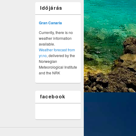
Időjárás
Gran Canaria
Currently, there is no
weather information
available.
Weather forecast from
yr.no
, delivered by the
Norwegian
Meteorological Institute
and the NRK
facebook