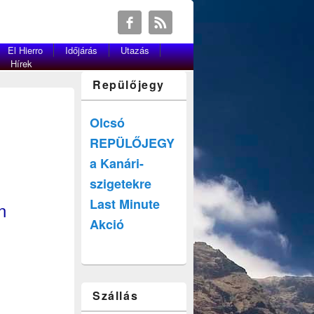
El Hierro
Időjárás
Utazás
Hírek
Repülőjegy
Olcsó
REPÜLŐJEGY
a Kanári-
szigetekre
Last Minute
n
Akció
Szállás