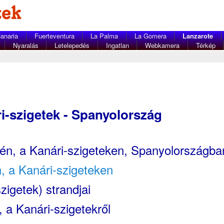
anaria
Fuerteventura
La Palma
La Gomera
Lanzarote
Nyaralás
Letelepedés
Ingatlan
Webkamera
Térkép
i-szigetek - Spanyolország
tén, a Kanári-szigeteken, Spanyolországba
, a Kanári-szigeteken
zigetek) strandjai
 a Kanári-szigetekről