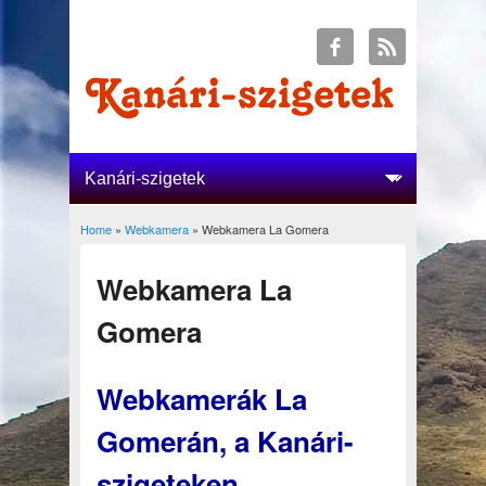
Home
»
Webkamera
» Webkamera La Gomera
You are here
Webkamera La
Gomera
Webkamerák La
Gomerán, a Kanári-
szigeteken