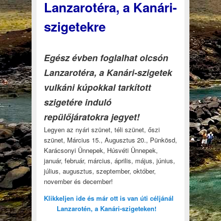
Lanzarotéra, a Kanári-
szigetekre
Egész évben foglalhat olcsón
Lanzarotéra, a Kanári-szigetek
vulkáni kúpokkal tarkított
szigetére induló
repülőjáratokra jegyet!
Legyen az nyári szünet, téli szünet, őszi
szünet, Március 15., Augusztus 20., Pünkösd,
Karácsonyi Ünnepek, Húsvéti Ünnepek,
január, február, március, április, május, június,
július, augusztus, szeptember, október,
november és december!
Klikkeljen ide és már ott is van úti céljánál
Lanzarotén, a Kanári-szigeteken!