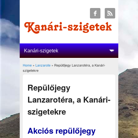
Home
»
Lanzarote
» Repülőjegy Lanzarotéra, a Kanári-
You are here
szigetekre
Repülőjegy
Lanzarotéra, a Kanári-
szigetekre
Akciós repülőjegy