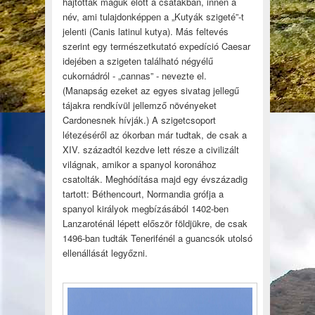
hajtottak maguk előtt a csatákban, innen a
név, ami tulajdonképpen a „Kutyák szigeté”-t
jelenti (Canis latinul kutya). Más feltevés
szerint egy természetkutató expedíció Caesar
idejében a szigeten található négyélű
cukornádról - „cannas” - nevezte el.
(Manapság ezeket az egyes sivatag jellegű
tájakra rendkívül jellemző növényeket
Cardonesnek hívják.) A szigetcsoport
létezéséről az ókorban már tudtak, de csak a
XIV. századtól kezdve lett része a civilizált
világnak, amikor a spanyol koronához
csatolták. Meghódítása majd egy évszázadig
tartott: Béthencourt, Normandia grófja a
spanyol királyok megbízásából 1402-ben
Lanzaroténál lépett először földjükre, de csak
1496-ban tudták Tenerifénél a guancsók utolsó
ellenállását legyőzni.