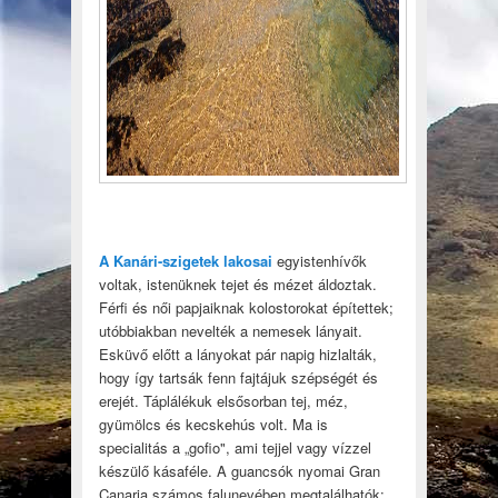
A Kanári-szigetek lakosai
egyistenhívők
voltak, istenüknek tejet és mézet áldoztak.
Férfi és női papjaiknak kolostorokat építettek;
utóbbiakban nevelték a nemesek lányait.
Esküvő előtt a lányokat pár napig hizlalták,
hogy így tartsák fenn fajtájuk szépségét és
erejét. Táplálékuk elsősorban tej, méz,
gyümölcs és kecskehús volt. Ma is
specialitás a „gofio", ami tejjel vagy vízzel
készülő kásaféle. A guancsók nyomai Gran
Canaria számos falunevében megtalálhatók: