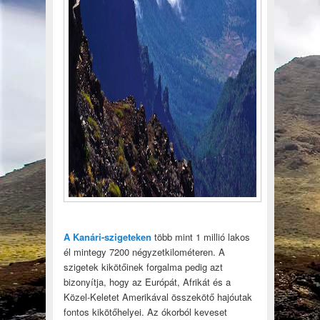
A Kanári-szigeteken
több mint 1 millió lakos
él mintegy 7200 négyzetkilométeren. A
szigetek kikötőinek forgalma pedig azt
bizonyítja, hogy az Európát, Afrikát és a
Közel-Keletet Amerikával összekötő hajóutak
fontos kikötőhelyei. Az ókorból keveset