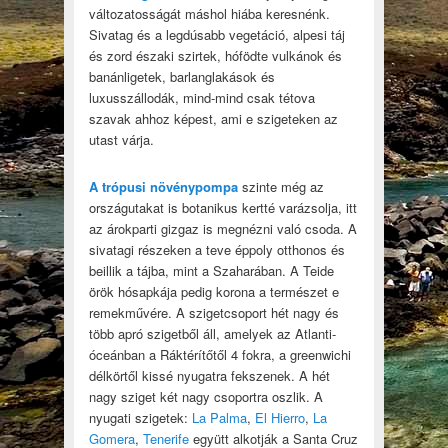
változatosságát máshol hiába keresnénk.
Sivatag és a legdúsabb vegetáció, alpesi táj
és zord északi szirtek, hófödte vulkánok és
banánligetek, barlanglakások és
luxusszállodák, mind-mind csak tétova
szavak ahhoz képest, ami e szigeteken az
utast várja.
A trópusi növénypompa
szinte még az
országutakat is botanikus kertté varázsolja, itt
az árokparti gizgaz is megnézni való csoda. A
sivatagi részeken a teve éppoly otthonos és
beillik a tájba, mint a Szaharában. A Teide
örök hósapkája pedig korona a természet e
remekművére. A szigetcsoport hét nagy és
több apró szigetből áll, amelyek az Atlanti-
óceánban a Ráktérítőtől 4 fokra, a greenwichi
délkörtől kissé nyugatra fekszenek. A hét
nagy sziget két nagy csoportra oszlik. A
nyugati szigetek:
La Palma
,
El Hierro
,
La
Gomera
,
Tenerife
együtt alkotják a Santa Cruz