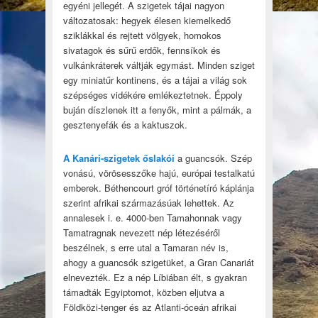
egyéni jellegét. A szigetek tájai nagyon
változatosak: hegyek élesen kiemelkedő
sziklákkal és rejtett völgyek, homokos
sivatagok és sűrű erdők, fennsíkok és
vulkánkráterek váltják egymást. Minden sziget
egy miniatűr kontinens, és a tájai a világ sok
szépséges vidékére emlékeztetnek. Éppoly
buján díszlenek itt a fenyők, mint a pálmák, a
gesztenyefák és a kaktuszok.
A Kanári-szigetek őslakói
a guancsók. Szép
vonású, vörösesszőke hajú, európai testalkatú
emberek. Béthencourt gróf történetíró káplánja
szerint afrikai származásúak lehettek. Az
annalesek i. e. 4000-ben Tamahonnak vagy
Tamatragnak nevezett nép létezéséről
beszélnek, s erre utal a Tamaran név is,
ahogy a guancsók szigetüket, a Gran Canariát
elnevezték. Ez a nép Líbiában élt, s gyakran
támadták Egyiptomot, közben eljutva a
Földközi-tenger és az Atlanti-óceán afrikai