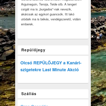
Arguineguin, Tenoja, Teide stb. A tengeri
csigát ma is „burgados"-nak nevezik,
akárcsak az egykori guancsók. Itt lakó
utódaik ma is békés, vendégszerető, vidám
emberek.
Repülőjegy
Olcsó REPÜLŐJEGY a Kanári-
szigetekre Last Minute Akció
Szállás