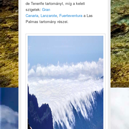
de Tenerife tartományt, míg a keleti
szigetek:
Gran
Canaria
,
Lanzarote
,
Fuerteventura
a Las
Palmas tartomány részei.