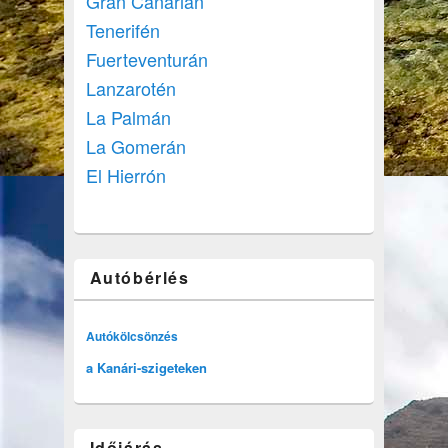
Gran Canarián
Tenerifén
Fuerteventurán
Lanzarotén
La Palmán
La Gomerán
El Hierrón
Autóbérlés
Autókölcsönzés
a Kanári-szigeteken
Időjárás