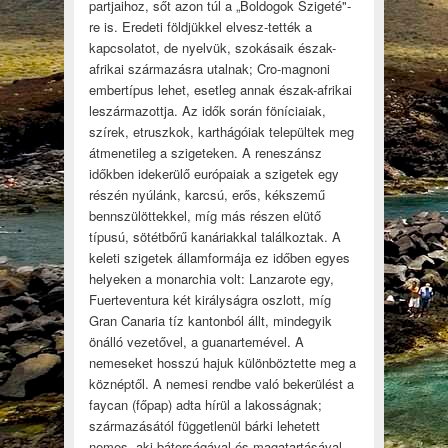
partjaihoz, sőt azon túl a „Boldogok Szigeté"-
re is. Eredeti földjükkel elvesz-tették a
kapcsolatot, de nyelvük, szokásaik észak-
afrikai származásra utalnak; Cro-magnoni
embertípus lehet, esetleg annak észak-afrikai
leszármazottja. Az idők során föníciaiak,
szírek, etruszkok, karthágóiak települtek meg
átmenetileg a szigeteken. A reneszánsz
időkben idekerülő európaiak a szigetek egy
részén nyúlánk, karcsú, erős, kékszemű
bennszülöttekkel, míg más részen elütő
típusú, sötétbőrű kanáriakkal találkoztak. A
keleti szigetek államformája ez időben egyes
helyeken a monarchia volt: Lanzarote egy,
Fuerteventura két királyságra oszlott, míg
Gran Canaria tíz kantonból állt, mindegyik
önálló vezetővel, a guanartemével. A
nemeseket hosszú hajuk különböztette meg a
köznéptől. A nemesi rendbe való bekerülést a
faycan (főpap) adta hírül a lakosságnak;
származásától függetlenül bárki lehetett
nemes, aki bátorságával és magatartásával