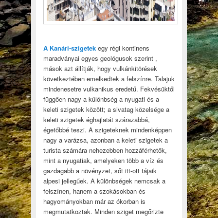
A Kanári-szigetek
egy régi kontinens
maradványai egyes geológusok szerint ,
mások azt állítják, hogy vulkánkitörések
következtében emelkedtek a felszínre. Talajuk
mindenesetre vulkanikus eredetű. Fekvésüktől
függően nagy a különbség a nyugati és a
keleti szigetek között; a sivatag közelsége a
keleti szigetek éghajlatát szárazabbá,
égetőbbé teszi. A szigeteknek mindenképpen
nagy a varázsa, azonban a keleti szigetek a
turista számára nehezebben hozzáférhetők,
mint a nyugatiak, amelyeken több a víz és
gazdagabb a növényzet, sőt itt-ott tájaik
alpesi jellegűek. A különbségek nemcsak a
felszínen, hanem a szokásokban és
hagyományokban már az ókorban is
megmutatkoztak. Minden sziget megőrizte