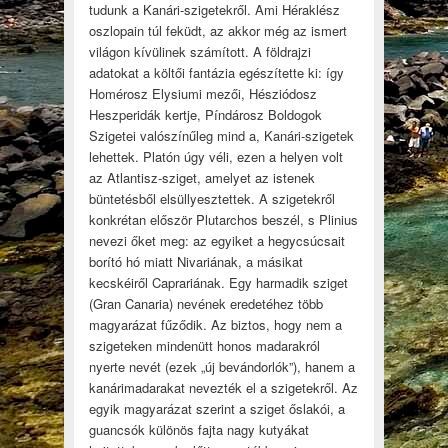
tudunk a Kanári-szigetekről. Ami Héraklész
oszlopain túl feküdt, az akkor még az ismert
világon kívülinek számított. A földrajzi
adatokat a költői fantázia egészítette ki: így
Homérosz Elysiumi mezői, Hésziódosz
Heszperidák kertje, Píndárosz Boldogok
Szigetei valószínűleg mind a, Kanári-szigetek
lehettek. Platón úgy véli, ezen a helyen volt
az Atlantisz-sziget, amelyet az istenek
büntetésből elsüllyesztettek. A szigetekről
konkrétan először Plutarchos beszél, s Plinius
nevezi őket meg: az egyiket a hegycsúcsait
borító hó miatt Nivariának, a másikat
kecskéiről Caprariának. Egy harmadik sziget
(Gran Canaria) nevének eredetéhez több
magyarázat fűződik. Az biztos, hogy nem a
szigeteken mindenütt honos madarakról
nyerte nevét (ezek „új bevándorlók”), hanem a
kanárimadarakat nevezték el a szigetekről. Az
egyik magyarázat szerint a sziget őslakói, a
guancsók különös fajta nagy kutyákat