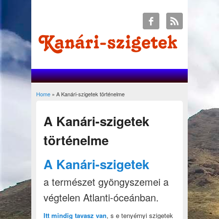
Home
» A Kanári-szigetek történelme
You are here
A Kanári-szigetek
történelme
A Kanári-szigetek
a természet gyöngyszemei a
végtelen Atlanti-óceánban.
Itt mindig tavasz van
, s e tenyérnyi szigetek